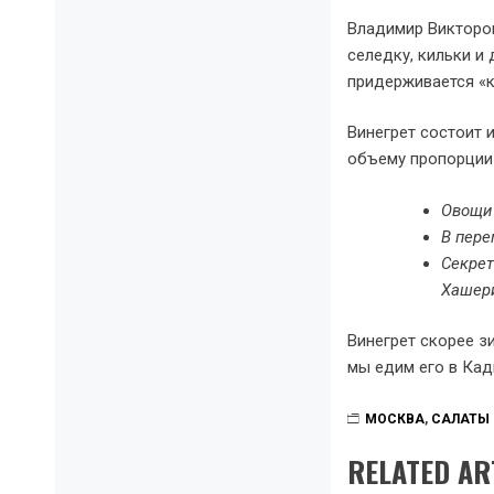
Владимир Викторов
селедку, кильки и
придерживается «к
Винегрет состоит 
объему пропорции 
Овощи 
В пере
Секрет
Хашери
Винегрет скорее з
мы едим его в Кад
МОСКВА
,
САЛАТЫ
RELATED AR