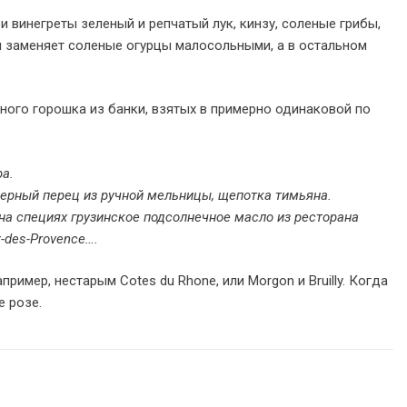
 винегреты зеленый и репчатый лук, кинзу, соленые грибы,
м заменяет соленые огурцы малосольными, а в остальном
еного горошка из банки, взятых в примерно одинаковой по
а.
ерный перец из ручной мельницы, щепотка тимьяна.
на специях грузинское подсолнечное масло из ресторана
-des-Provence….
имер, нестарым Cotes du Rhone, или Morgon и Bruilly. Когда
е розе.