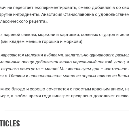
ич не перестает экспериментировать, смело добавляя в со свои
 другие ингридиенты. Анастасия Станиславовна с удовольствие
лассического рецепта».
из вареной свеклы, моркови и картошки, соленых огурцов и зел
(мы кладем меньше горошка и моркови).
нарезаются мелкими кубиками, желательно одинакового размер
мешанные овощи добаляется мелко нарезанный свежий укроп, ч
 вкусного винегрета – масло! Мы используем два – настоенное 
я в Тбилиси и провансальское масло из черных оливок из Beaux
имнее блюдо и хорошо сочетается с простым красным вином, напр
ьере, в любое время года винегрет прекрасно дополняет свеже
TICLES