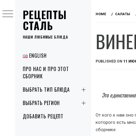
Skip
РЕЦЕПТЫ
to
HOME
САЛАТЫ
content
СТАЛЬ
ВИНЕ
НАШИ ЛЮБИМЫЕ БЛЮДА
Primary
ENGLISH
Menu
PUBLISHED ON
11 ИЮН
ПРО НАС И ПРО ЭТОТ
СБОРНИК
ВЫБРАТЬ ТИП БЛЮДА
Это единственн
ВЫБРАТЬ РЕГИОН
От кого к нам оно
ДОБАВИТЬ РЕЦЕПТ
которого есть мно
сборнике.