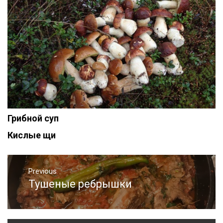
Грибной суп
Кислые щи
Навигация
по
Previous
Тушеные ребрышки
Previous
записям
post: