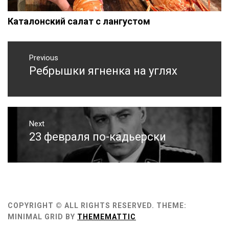
Каталонский салат с лангустом
Навигация
по
Previous
Ребрышки ягненка на углях
Previous
записям
post:
Next
23 февраля по-кадьерски
Next
post:
COPYRIGHT © ALL RIGHTS RESERVED.
THEME:
MINIMAL GRID BY
THEMEMATTIC