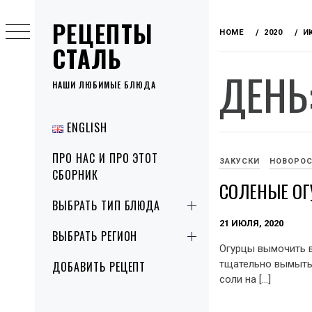
Skip
РЕЦЕПТЫ
to
HOME
2020
И
content
СТАЛЬ
ДЕНЬ
НАШИ ЛЮБИМЫЕ БЛЮДА
Primary
ENGLISH
Menu
ПРО НАС И ПРО ЭТОТ
ЗАКУСКИ
НОВОРО
СБОРНИК
СОЛЕНЫЕ О
ВЫБРАТЬ ТИП БЛЮДА
21 ИЮЛЯ, 2020
ВЫБРАТЬ РЕГИОН
Огурцы вымочить в
тщательно вымыть.
ДОБАВИТЬ РЕЦЕПТ
соли на […]