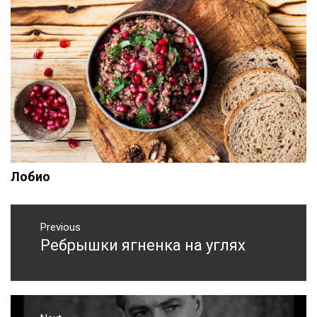
Лобио
Навигация
по
Previous
Ребрышки ягненка на углях
Previous
записям
post: